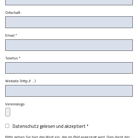
Ortschaft
Email
*
Telefon
*
Website (http:// …)
Vereinslogo
Datenschutz gelesen und akzeptiert
*
Bitte geben Sie hier das Wort ein, das im Bild angezeigt wird. Dies dient der