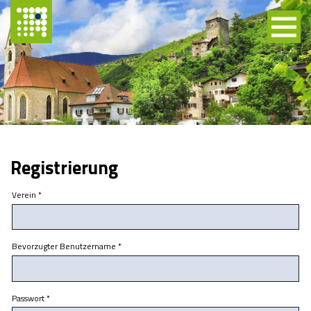
Registrierung
Verein
*
Bevorzugter Benutzername
*
Passwort
*