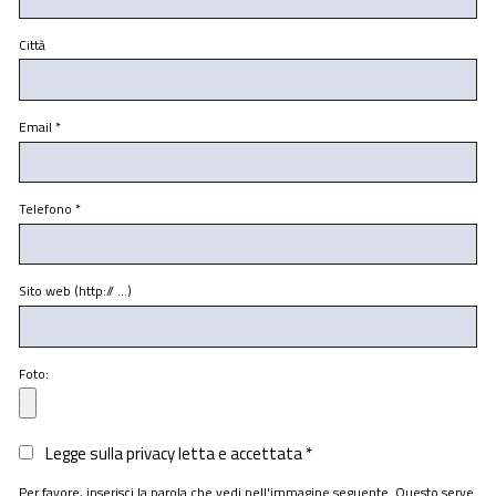
Città
Email
*
Telefono
*
Sito web (http:// …)
Foto:
Legge sulla privacy letta e accettata
*
Per favore, inserisci la parola che vedi nell'immagine seguente. Questo serve