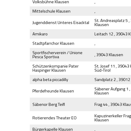
Volksbühne Klausen
,
Mittelschule Klausen
,
St. Andreasplatz 5 
Jugenddienst Unteres Eisacktal
Klausen
Amikaro
Leitach 12 , 39043 
Stadtpfarrchor Klausen
,
Sportfischerverein / Unione
, 39043 Klausen
Pesca Sportiva
Schützenkompanie Pater
St. Josef 11 , 39043
Haspinger Klausen
Süd-Tirol
alpha beta piccadilly
Sandplatz 2 , 3901
Säbener Aufgang 1 
Pferdefreunde Klausen
Klausen
Säbenor Berg Teifl
Frag 44 , 39043 Kla
Kapuzinerkeller Frag
Rotierendes Theater EO
Klausen
Bürgerkapelle Klausen
,