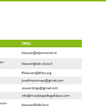
EMAIL
klausen@
alpenverein.it
res-
klausen@
wk-cb.bz.it
ff.klausen@
lfvbz.org
josefmoosmayr@
gmail.com
asv.verdings@
gmail.com
info@
musikkapellegufidaun.com
ntrum-
klausen@
elki.bz.it