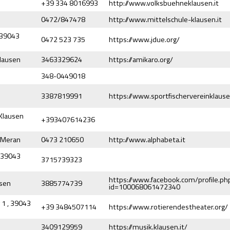
+39 334 8016993
http://www.volksbuehneklausen.it
0472/847478
http://www.mittelschule-klausen.it
, 39043
0472 523 735
https://www.jdue.org/
Klausen
3463329624
https://amikaro.org/
348-0449018
3387819991
https://www.sportfischervereinklause
 Klausen
+393407614236
2 Meran
0473 210650
http://www.alphabeta.it
, 39043
3715739323
https://www.facebook.com/profile.ph
usen
3885774739
id=100068061472340
 1 , 39043
+39 3484507114
https://www.rotierendestheater.org/
3409129959
https://musik.klausen.it/