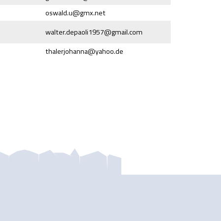
oswald.u@
gmx.net
walter.depaoli1957@
gmail.com
thalerjohanna@
yahoo.de