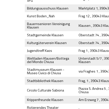
VFG
Bildungsausschuss Klausen
Marktplatz 1, 39043
Kunst Boden_Nah
Frag 12 , 39043 Kla
Bauernsenioren Vereinigung
Klausen , 39043 Kla
Klausen
Stadtgemeinde Klausen
Oberstadt 74 , 390
Kulturgüterverein Klausen
Oberstadt 74 , 390
Jugendtreff Kaos
Frag 1 , 39043 Klau
Weltladen Klausen/Bottega
Unterstadt 5/7 , 39
del Mondo Chiusa
Klausen
Stadtmuseum Klausen -
via Fraghes 1 , 3904
Museo Civico di Chiusa
Stadtbibliothek Klausen
Frag, 1 , 39043 Klau
Piazza S. Andrea 5 ,
Circolo Culturale Sabiona
Chiusa
Krippenfreunde Klausen
Am Erzweg 7 , 3904
Rotierendes Theater
,