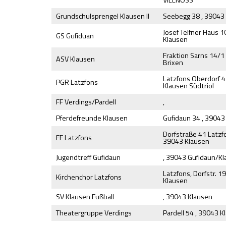
VILLNÖSS
Grundschulsprengel Klausen II
Seebegg 38 , 39043
Josef Telfner Haus 1
GS Gufiduan
Klausen
Fraktion Sarns 14/1
ASV Klausen
Brixen
Latzfons Oberdorf 4
PGR Latzfons
Klausen Südtriol
FF Verdings/Pardell
,
Pferdefreunde Klausen
Gufidaun 34 , 39043
Dorfstraße 41 Latzfo
FF Latzfons
39043 Klausen
Jugendtreff Gufidaun
, 39043 Gufidaun/K
Latzfons, Dorfstr. 1
Kirchenchor Latzfons
Klausen
SV Klausen Fußball
, 39043 Klausen
Theatergruppe Verdings
Pardell 54 , 39043 K