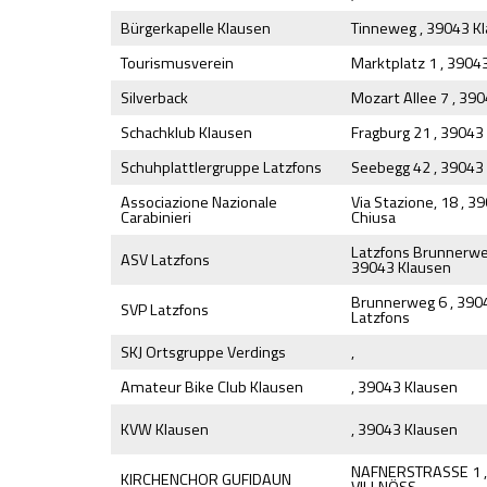
Bürgerkapelle Klausen
Tinneweg , 39043 K
Tourismusverein
Marktplatz 1 , 3904
Silverback
Mozart Allee 7 , 39
Schachklub Klausen
Fragburg 21 , 39043
Schuhplattlergruppe Latzfons
Seebegg 42 , 39043
Associazione Nazionale
Via Stazione, 18 , 3
Carabinieri
Chiusa
Latzfons Brunnerweg
ASV Latzfons
39043 Klausen
Brunnerweg 6 , 390
SVP Latzfons
Latzfons
SKJ Ortsgruppe Verdings
,
Amateur Bike Club Klausen
, 39043 Klausen
KVW Klausen
, 39043 Klausen
NAFNERSTRASSE 1 ,
KIRCHENCHOR GUFIDAUN