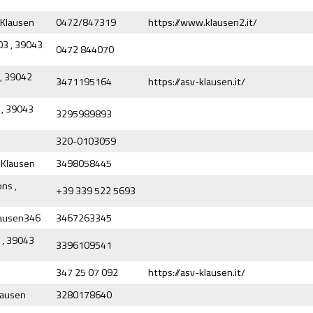
 Klausen
0472/847319
https://www.klausen2.it/
03 , 39043
0472 844070
 , 39042
3471195164
https://asv-klausen.it/
 , 39043
3295989893
320-0103059
 Klausen
3498058445
ns ,
+39 339 522 5693
lausen346
3467263345
9 , 39043
3396109541
347 25 07 092
https://asv-klausen.it/
lausen
3280178640