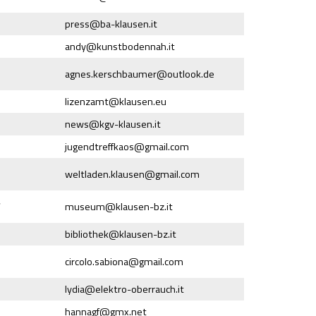
press@
ba-klausen.it
andy@
kunstbodennah.it
agnes.kerschbaumer@
outlook.de
lizenzamt@
klausen.eu
news@
kgv-klausen.it
jugendtreffkaos@
gmail.com
weltladen.klausen@
gmail.com
/
museum@
klausen-bz.it
bibliothek@
klausen-bz.it
circolo.sabiona@
gmail.com
lydia@
elektro-oberrauch.it
hannagf@
gmx.net