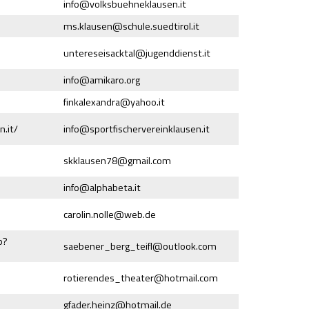
info@
volksbuehneklausen.it
ms.klausen@
schule.suedtirol.it
untereseisacktal@
jugenddienst.it
info@
amikaro.org
finkalexandra@
yahoo.it
n.it/
info@
sportfischervereinklausen.it
skklausen78@
gmail.com
info@
alphabeta.it
carolin.nolle@
web.de
p?
saebener_berg_teifl@
outlook.com
rotierendes_theater@
hotmail.com
gfader.heinz@
hotmail.de