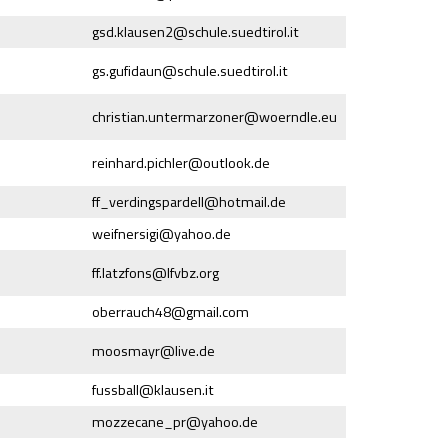
gsd.klausen2@
schule.suedtirol.it
gs.gufidaun@
schule.suedtirol.it
christian.untermarzoner@
woerndle.eu
reinhard.pichler@
outlook.de
ff_verdingspardell@
hotmail.de
weifnersigi@
yahoo.de
ff.latzfons@
lfvbz.org
oberrauch48@
gmail.com
moosmayr@
live.de
fussball@
klausen.it
mozzecane_pr@
yahoo.de