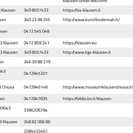
klausen/unser-elki.html
 Klausen
349 8557433
https://ba-klausen.it
usen
340 23 08 255
http://www.kunstbodennah.it/
usen
0472 545 048
43 Klausen
0472 858 241
https://klausen.eu
43 Klausen
349 8557433
http://www.kgv-klausen.it
sen
346 30 88 219
043
0472845201
3 Chiusa
0472846148
http://www.museumklausenchiusa.it
sen
0472847835
https://biblio.bz.it/klausen
 39043
3386206794
3 Klausen
348 82 066 86
3285432461