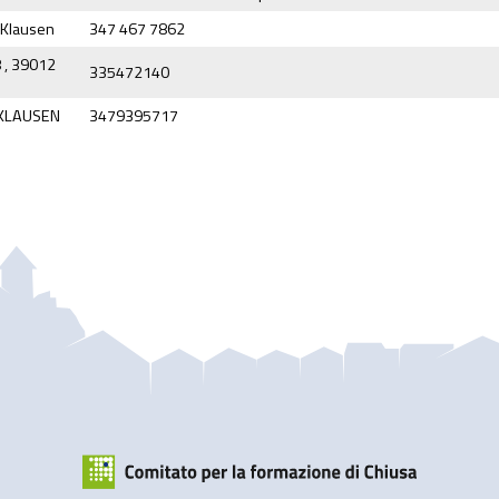
 Klausen
347 467 7862
 , 39012
335472140
 KLAUSEN
3479395717