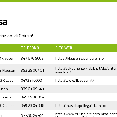
sa
iazioni di Chiusa!
TELEFONO
SITO WEB
3 Klausen
347 676 9002
https://klausen.alpenverein.it/
http://sektionen.wk-cb.bz.it/de/unte
43 Klausen
392 29 00 401
eisacktal/
43 Klausen
0472846000
http://www.ffklausen.it/
ausen
339 61 09 541
dthurns
349 05 36 364
3 Klausen
345 23 04 318
http://musikkapellegufidaun.com
http://www.elki.bz.it/eltern-kind-ze
sen
377/6725700