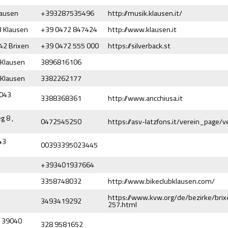
lausen
+393287535496
http://musik.klausen.it/
3 Klausen
+39 0472 847424
http://www.klausen.it
042 Brixen
+39 0472 555 000
https://silverback.st
 Klausen
3896816106
 Klausen
3382262177
9043
3388368361
http://www.ancchiusa.it
 8 ,
0472545250
https://asv-latzfons.it/verein_page/v
43
00393395023445
+393401937664
3358748032
http://www.bikeclubklausen.com/
https://www.kvw.org/de/bezirke/brix
3493419292
257.html
 39040
328 9581652