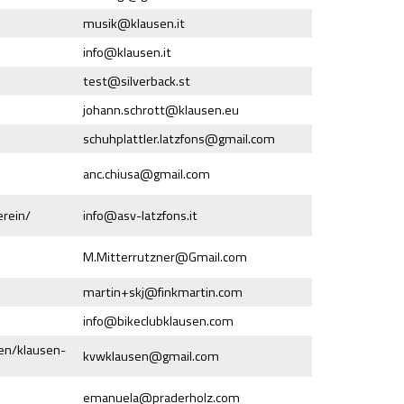
musik@
klausen.it
info@
klausen.it
test@
silverback.st
johann.schrott@
klausen.eu
schuhplattler.latzfons@
gmail.com
anc.chiusa@
gmail.com
erein/
info@
asv-latzfons.it
M.Mitterrutzner@
Gmail.com
martin+skj@
finkmartin.com
info@
bikeclubklausen.com
en/klausen-
kvwklausen@
gmail.com
emanuela@
praderholz.com